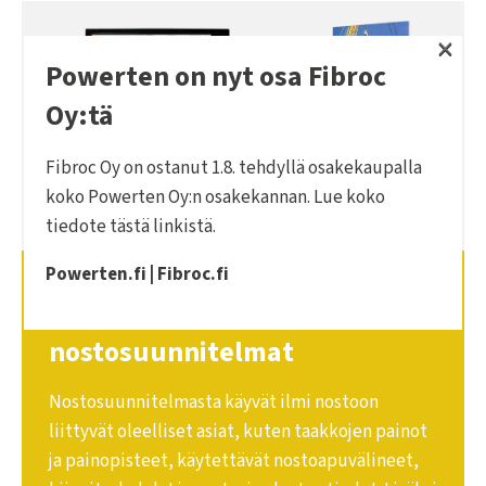
×
Powerten on nyt osa Fibroc
Oy:tä
Fibroc Oy on ostanut 1.8. tehdyllä osakekaupalla
koko Powerten Oy:n osakekannan. Lue koko
tiedote
tästä linkistä
.
Powerten.fi
|
Fibroc.fi
Yksityiskohtaiset
nostosuunnitelmat
Nostosuunnitelmasta käyvät ilmi nostoon
liittyvät oleelliset asiat, kuten taakkojen painot
ja painopisteet, käytettävät nostoapuvälineet,