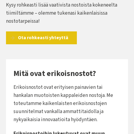
Kysy rohkeasti lisää vaativista nostoista kokeneelta
tiimiltämme – olemme tukenasi kaikenlaisissa
nostotarpeissa!
Ota rohkeasti yhteyttä
Mitä ovat erikoisnostot?
Erikoisnostot ovat erityisen painavien tai
hankalan muotoisten kappaleiden nostoja. Me
toteutamme kaikenlaisten erikoisnostojen
suunnitelmat vankalla ammattitaidolla ja
nykyaikaisia innovaatioita hyödyntäen.
Erikoisnostoihin lukeutuvat ovat muun