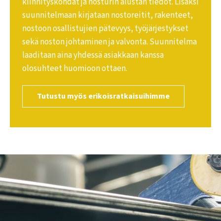
kiinnityskohdat ja nosturin alustan tiedot. Lisäksi
suunnitelmaan kirjataan nostoreitit, rakenteet,
nostoon osallistujien pätevyys, työjärjestykset
sekä noston johtaminen ja valvonta. Suunnitelma
laaditaan aina yhdessä asiakkaan kanssa
olosuhteet huomioon ottaen.
Tutustu myös erikoisratkaisuihimme