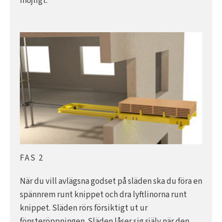
möjligt.
FAS 2
När du vill avlägsna godset på släden ska du föra en
spännrem runt knippet och dra lyftlinorna runt
knippet. Släden rörs försiktigt ut ur
fönsteröppningen. Släden låser sig själv när den