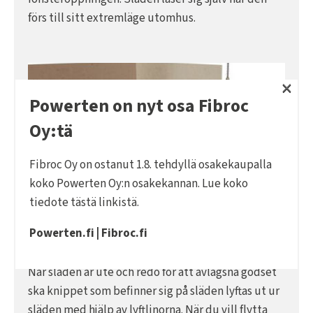
förs till sitt extremläge utomhus.
×
Powerten on nyt osa Fibroc
Oy:tä
Fibroc Oy on ostanut 1.8. tehdyllä osakekaupalla
koko Powerten Oy:n osakekannan. Lue koko
tiedote
tästä linkistä
.
Powerten.fi
|
Fibroc.fi
FAS 3
När släden är ute och redo för att avlägsna godset
ska knippet som befinner sig på släden lyftas ut ur
släden med hjälp av lyftlinorna. När du vill flytta